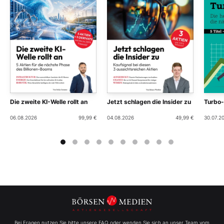
Die zweite KI-Welle rollt an
Jetzt schlagen die Insider zu
Turbo
06.08.2026
99,99 €
04.08.2026
49,99 €
30.07.2
Bei Fragen nutzen Sie bitte unsere FAQ oder wenden Sie sich an unser Team vom