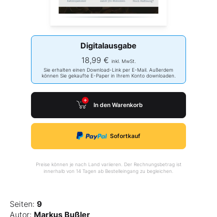
Digitalausgabe
18,99 €
inkl. MwSt.
Sie erhalten einen Download-Link per E-Mail. Außerdem
können Sie gekaufte E-Paper in Ihrem Konto downloaden.
In den Warenkorb
Sofortkauf
Preise können je nach Land variieren. Der Rechnungsbetrag ist
innerhalb von 14 Tagen ab Bestelleingang zu begleichen.
Seiten:
9
Autor:
Markus Bußler