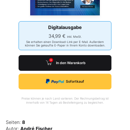
Digitalausgabe
34,99 €
inkl. MwSt.
Sie erhalten einen Download-Link per E-Mail. Außerdem
können Sie gekaufte E-Paper in Ihrem Konto downloaden.
In den Warenkorb
Sofortkauf
Preise können je nach Land variieren. Der Rechnungsbetrag ist
innerhalb von 14 Tagen ab Bestelleingang zu begleichen.
Seiten:
8
Autor:
André Fischer