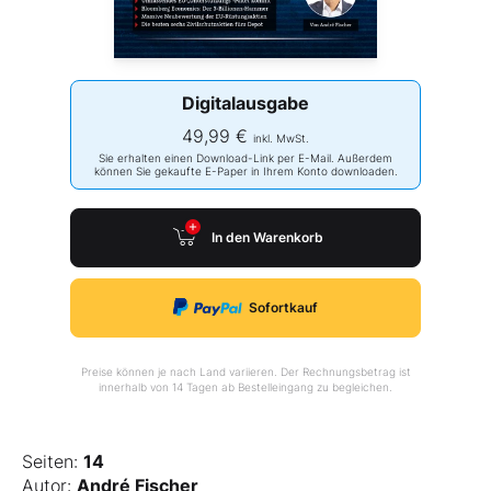
Digitalausgabe
49,99 €
inkl. MwSt.
Sie erhalten einen Download-Link per E-Mail. Außerdem
können Sie gekaufte E-Paper in Ihrem Konto downloaden.
In den Warenkorb
Sofortkauf
Preise können je nach Land variieren. Der Rechnungsbetrag ist
innerhalb von 14 Tagen ab Bestelleingang zu begleichen.
Seiten:
14
Autor:
André Fischer