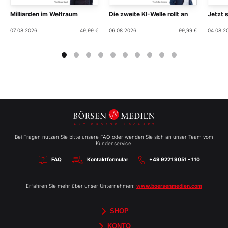
Milliarden im Weltraum
Die zweite KI-Welle rollt an
Jetzt 
07.08.2026
49,99 €
06.08.2026
99,99 €
04.08.2
Bei Fragen nutzen Sie bitte unsere FAQ oder wenden Sie sich an unser Team vom
Kundenservice:
FAQ
Kontaktformular
+49 9221 9051 - 110
Erfahren Sie mehr über unser Unternehmen:
www.boersenmedien.com
SHOP
Aktien-Reports
HEBELTRADER
Merchandise
Börsenbriefe
Gutscheine
TradingDay
Newsletter
Magazine
Bücher
KONTO