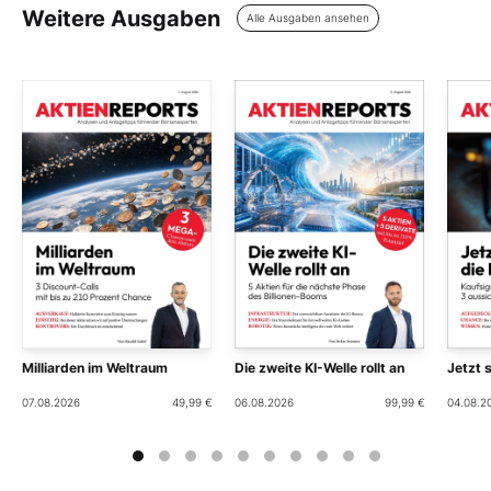
Weitere Ausgaben
Alle Ausgaben ansehen
Milliarden im Weltraum
Die zweite KI-Welle rollt an
Jetzt 
07.08.2026
49,99 €
06.08.2026
99,99 €
04.08.2