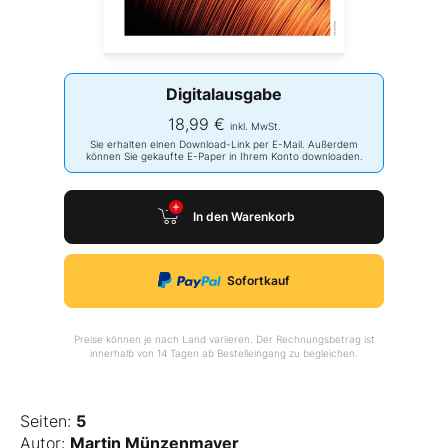
Digitalausgabe
18,99 €
inkl. MwSt.
Sie erhalten einen Download-Link per E-Mail. Außerdem
können Sie gekaufte E-Paper in Ihrem Konto downloaden.
In den Warenkorb
Sofortkauf
Preise können je nach Land variieren. Der Rechnungsbetrag ist
innerhalb von 14 Tagen ab Bestelleingang zu begleichen.
Seiten:
5
Autor:
Martin Münzenmayer