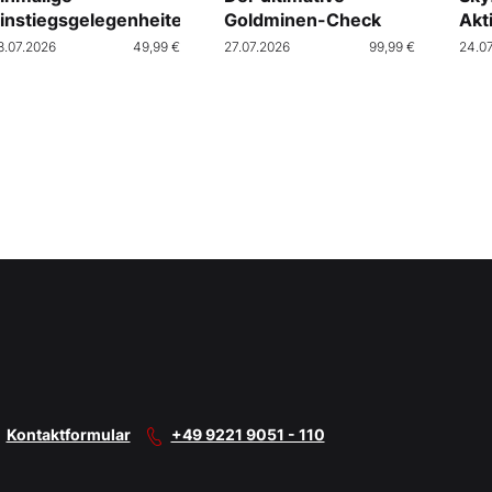
instiegsgelegenheiten
Goldminen-Check
Akt
Cra
8.07.2026
49,99 €
27.07.2026
99,99 €
24.0
Kontaktformular
+49 9221 9051 - 110