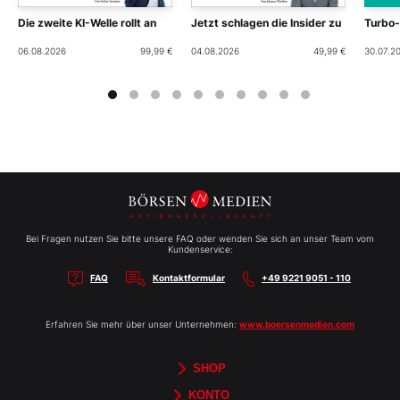
Die zweite KI-Welle rollt an
Jetzt schlagen die Insider zu
Turbo
06.08.2026
99,99 €
04.08.2026
49,99 €
30.07.2
Bei Fragen nutzen Sie bitte unsere FAQ oder wenden Sie sich an unser Team vom
Kundenservice:
FAQ
Kontaktformular
+49 9221 9051 - 110
Erfahren Sie mehr über unser Unternehmen:
www.boersenmedien.com
SHOP
Aktien-Reports
HEBELTRADER
Merchandise
Börsenbriefe
Gutscheine
TradingDay
Newsletter
Magazine
Bücher
KONTO