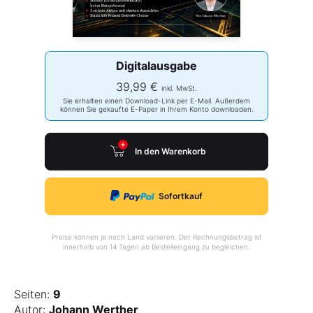
Digitalausgabe
39,99 €
inkl. MwSt.
Sie erhalten einen Download-Link per E-Mail. Außerdem
können Sie gekaufte E-Paper in Ihrem Konto downloaden.
In den Warenkorb
Sofortkauf
Preise können je nach Land variieren. Der Rechnungsbetrag ist
innerhalb von 14 Tagen ab Bestelleingang zu begleichen.
Seiten:
9
Autor:
Johann Werther