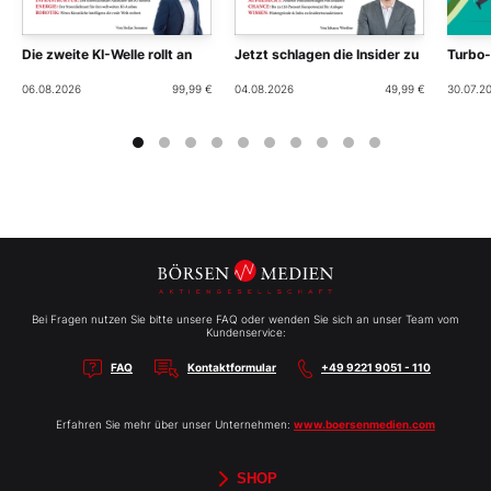
Die zweite KI-Welle rollt an
Jetzt schlagen die Insider zu
Turbo
06.08.2026
99,99 €
04.08.2026
49,99 €
30.07.2
Bei Fragen nutzen Sie bitte unsere FAQ oder wenden Sie sich an unser Team vom
Kundenservice:
FAQ
Kontaktformular
+49 9221 9051 - 110
Erfahren Sie mehr über unser Unternehmen:
www.boersenmedien.com
SHOP