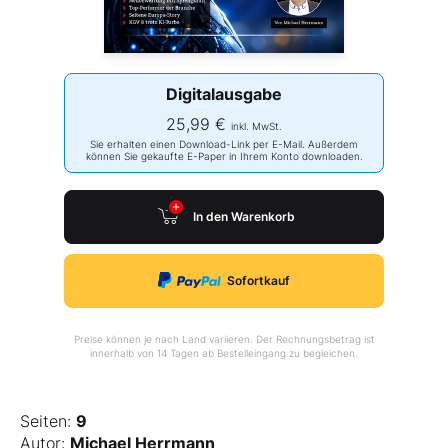
Digitalausgabe
25,99 €
inkl. MwSt.
Sie erhalten einen Download-Link per E-Mail. Außerdem
können Sie gekaufte E-Paper in Ihrem Konto downloaden.
In den Warenkorb
Sofortkauf
Preise können je nach Land variieren. Der Rechnungsbetrag ist
innerhalb von 14 Tagen ab Bestelleingang zu begleichen.
Seiten:
9
Autor:
Michael Herrmann