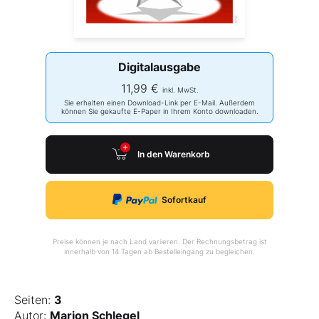
Digitalausgabe
11,99 €
inkl. MwSt.
Sie erhalten einen Download-Link per E-Mail. Außerdem
können Sie gekaufte E-Paper in Ihrem Konto downloaden.
In den Warenkorb
Sofortkauf
Preise können je nach Land variieren. Der Rechnungsbetrag ist
innerhalb von 14 Tagen ab Bestelleingang zu begleichen.
Seiten:
3
Autor:
Marion Schlegel