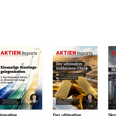
inmalige
Der ultimative
Sky