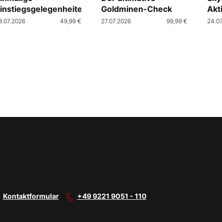
instiegsgelegenheiten
Goldminen-Check
Akt
Cra
8.07.2026
49,99 €
27.07.2026
99,99 €
24.0
Kontaktformular
+49 9221 9051 - 110