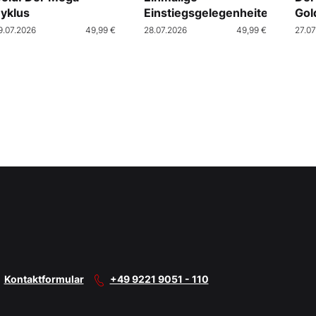
yklus
Einstiegsgelegenheiten
Gol
9.07.2026
49,99 €
28.07.2026
49,99 €
27.07
Kontaktformular
+49 9221 9051 - 110