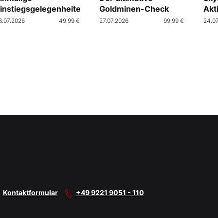
instiegsgelegenheiten
Goldminen-Check
Akt
Cra
8.07.2026
49,99 €
27.07.2026
99,99 €
24.0
Kontaktformular
+49 9221 9051 - 110