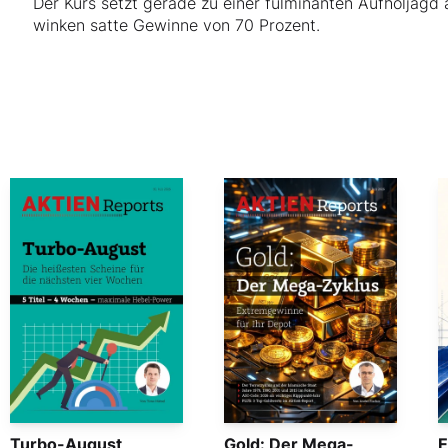
Der Kurs setzt gerade zu einer fulminanten Aufholjagd 
winken satte Gewinne von 70 Prozent.
Turbo-August
Gold: Der Mega-
E