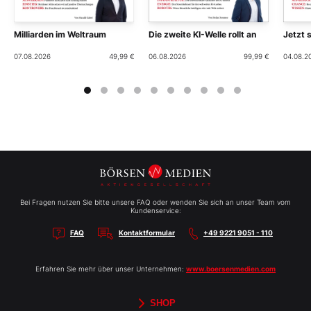
Milliarden im Weltraum
Die zweite KI-Welle rollt an
Jetzt 
07.08.2026
49,99 €
06.08.2026
99,99 €
04.08.2
Bei Fragen nutzen Sie bitte unsere FAQ oder wenden Sie sich an unser Team vom
Kundenservice:
FAQ
Kontaktformular
+49 9221 9051 - 110
Erfahren Sie mehr über unser Unternehmen:
www.boersenmedien.com
SHOP