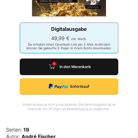
Digitalausgabe
49,99 €
inkl. MwSt.
Sie erhalten einen Download-Link per E-Mail. Außerdem
können Sie gekaufte E-Paper in Ihrem Konto downloaden.
In den Warenkorb
Sofortkauf
Preise können je nach Land variieren. Der Rechnungsbetrag ist
innerhalb von 14 Tagen ab Bestelleingang zu begleichen.
Seiten:
19
Autor:
André Fischer