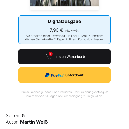
Digitalausgabe
7,90 €
inkl. MwSt.
Sie erhalten einen Download-Link per E-Mail. Außerdem
können Sie gekaufte E-Paper in Ihrem Konto downloaden.
In den Warenkorb
Sofortkauf
Preise können je nach Land variieren. Der Rechnungsbetrag ist
innerhalb von 14 Tagen ab Bestelleingang zu begleichen.
Seiten:
5
Autor:
Martin Weiß