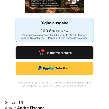
Digitalausgabe
49,99 €
inkl. MwSt.
Sie erhalten einen Download-Link per E-Mail. Außerdem
können Sie gekaufte E-Paper in Ihrem Konto downloaden.
In den Warenkorb
Sofortkauf
Preise können je nach Land variieren. Der Rechnungsbetrag ist
innerhalb von 14 Tagen ab Bestelleingang zu begleichen.
Seiten:
14
Autor:
André Fischer