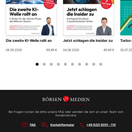
Die zweite KI-Welle rollt an
Jetzt schlagen die Insider zu
Turbo
06.08.2026
99,99 €
04.08.2026
49,99 €
30.07.2
Bei Fragen nutzen Sie bitte unsere FAQ oder wenden Sie sich an unser Team vom
Kundenservice:
FAQ
Kontaktformular
+49 9221 9051 - 110