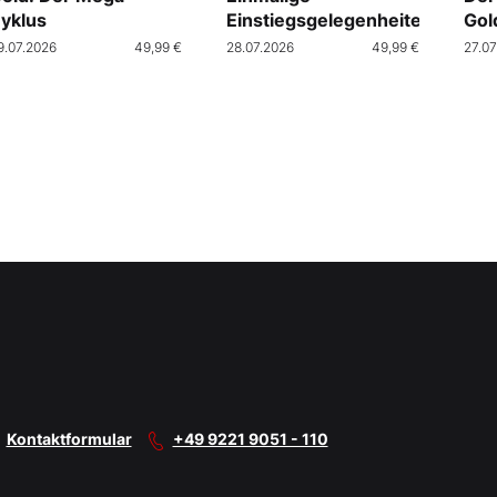
yklus
Einstiegsgelegenheiten
Gol
9.07.2026
49,99 €
28.07.2026
49,99 €
27.07
Kontaktformular
+49 9221 9051 - 110