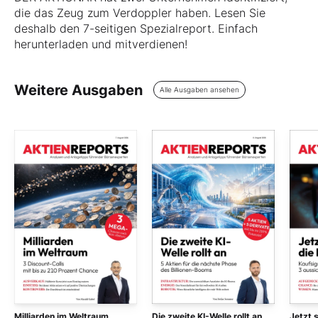
die das Zeug zum Verdoppler haben. Lesen Sie
deshalb den 7-seitigen Spezialreport. Einfach
herunterladen und mitverdienen!
Weitere Ausgaben
Alle Ausgaben ansehen
Milliarden im Weltraum
Die zweite KI-Welle rollt an
Jetzt 