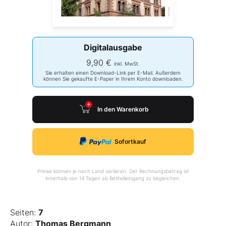
Digitalausgabe
9,90 €
inkl. MwSt.
Sie erhalten einen Download-Link per E-Mail. Außerdem
können Sie gekaufte E-Paper in Ihrem Konto downloaden.
In den Warenkorb
Sofortkauf
Preise können je nach Land variieren. Der Rechnungsbetrag ist
innerhalb von 14 Tagen ab Bestelleingang zu begleichen.
Seiten:
7
Autor:
Thomas Bergmann