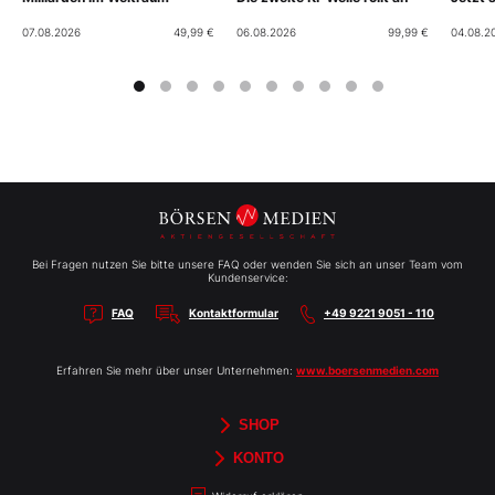
07.08.2026
49,99 €
06.08.2026
99,99 €
04.08.2
Bei Fragen nutzen Sie bitte unsere FAQ oder wenden Sie sich an unser Team vom
Kundenservice:
FAQ
Kontaktformular
+49 9221 9051 - 110
Erfahren Sie mehr über unser Unternehmen:
www.boersenmedien.com
SHOP
Aktien-Reports
HEBELTRADER
Merchandise
Börsenbriefe
Gutscheine
TradingDay
Newsletter
Magazine
Bücher
KONTO
Benachrichtigungen
Kontoinformationen
Passwort ändern
Abonnements
Abo kündigen
Rechnungen
Bibliothek