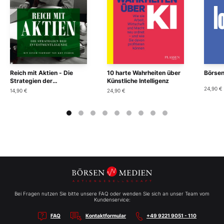
Reich mit Aktien - Die
10 harte Wahrheiten über
Börsen
Strategien der
Künstliche Intelligenz
Investmentlegende
24,90 €
14,90 €
24,90 €
Bei Fragen nutzen Sie bitte unsere FAQ oder wenden Sie sich an unser Team vom
Kundenservice:
FAQ
Kontaktformular
+49 9221 9051 - 110