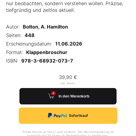
nur beobachten, sondern verstehen wollen. Präzise,
tiefgründig und zeitlos aktuell.
Autor:
Bolton, A. Hamilton
Seiten:
448
Erscheinungsdatum:
11.06.2026
Format:
Klappenbroschur
ISBN:
978-3-68932-073-7
39,90 €
inkl. Mwst.
In den Warenkorb
Sofortkauf
Preise können je nach Land variieren. Der Rechnungsbetrag ist
innerhalb von 14 Tagen ab Bestelleingang zu begleichen.