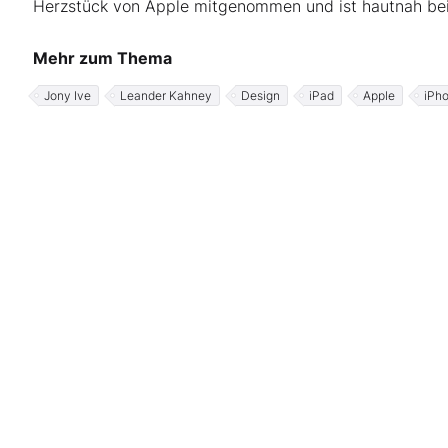
Herzstück von Apple mitgenommen und ist hautnah bei
Mehr zum Thema
Jony Ive
Leander Kahney
Design
iPad
Apple
iPh