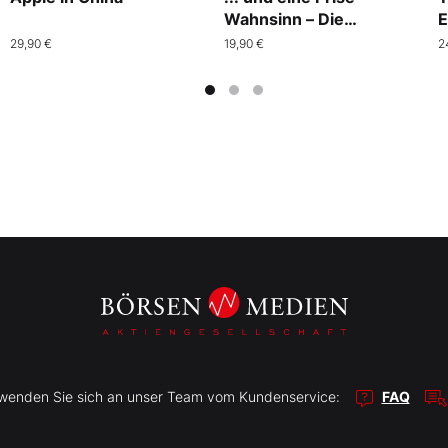
Wahnsinn – Die
E
Business-Edition
29,90 €
19,90 €
2
r wenden Sie sich an unser Team vom Kundenservice:
FAQ