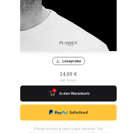
Leseprobe
24,99 €
inkl. Mwst.
In den Warenkorb
Sofortkauf
Preise können je nach Land variieren. Der