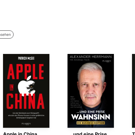
nsehen
Apple in China
... und eine Prise
T