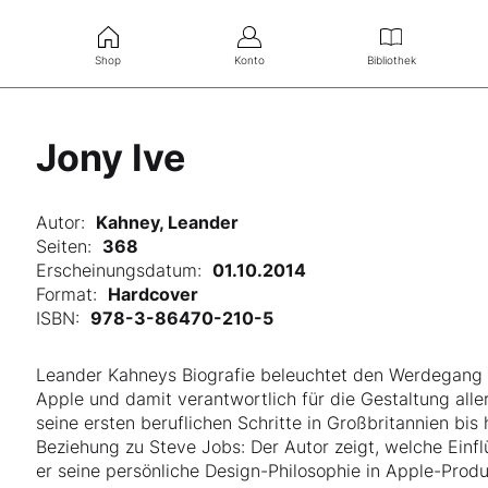
Shop
Konto
Bibliothek
Jony Ive
Autor:
Kahney, Leander
Seiten:
368
Erscheinungsdatum:
01.10.2014
Format:
Hardcover
ISBN:
978-3-86470-210-5
Leander Kahneys Biografie beleuchtet den Werdegang vo
Apple und damit verantwortlich für die Gestaltung alle
seine ersten beruflichen Schritte in Großbritannien bi
Beziehung zu Steve Jobs: Der Autor zeigt, welche Einf
er seine persönliche Design-Philosophie in Apple-Produk