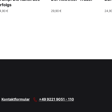
rfolgs
4,90 €
29,90 €
24,9
Kontaktformular
+49 9221 9051 - 110