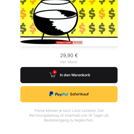
29,90 €
inkl. Mwst.
In den Warenkorb
Sofortkauf
Preise können je nach Land variieren. Der
Rechnungsbetrag ist innerhalb von 14 Tagen ab
Bestelleingang zu begleichen.