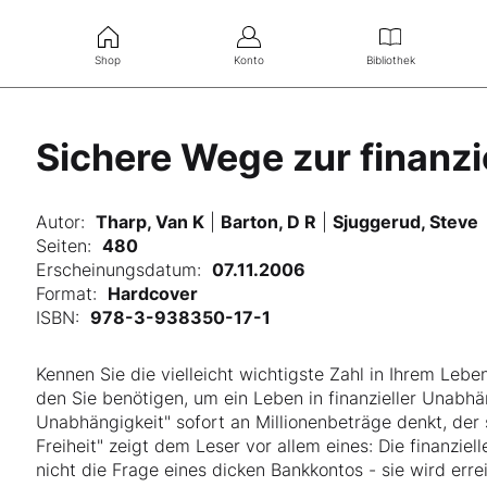
Shop
Konto
Bibliothek
Sichere Wege zur finanzie
Autor:
Tharp, Van K
|
Barton, D R
|
Sjuggerud, Steve
Seiten:
480
Erscheinungsdatum:
07.11.2006
Format:
Hardcover
ISBN:
978-3-938350-17-1
Kennen Sie die vielleicht wichtigste Zahl in Ihrem Lebe
den Sie benötigen, um ein Leben in finanzieller Unabhän
Unabhängigkeit" sofort an Millionenbeträge denkt, der s
Freiheit" zeigt dem Leser vor allem eines: Die finanzielle 
nicht die Frage eines dicken Bankkontos - sie wird er