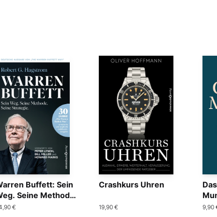
arren Buffett: Sein
Crashkurs Uhren
Das
eg. Seine Methode.
Mu
eine Strategie.
4,90 €
19,90 €
9,90 