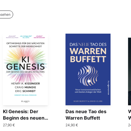
nsehen
KI Genesis: Der
Das neue Tao des
W
Beginn des neuen
Warren Buffett
W
Zeitalters
S
27,90 €
24,90 €
2