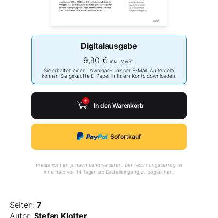
Digitalausgabe
9,90 €
inkl. MwSt.
Sie erhalten einen Download-Link per E-Mail. Außerdem
können Sie gekaufte E-Paper in Ihrem Konto downloaden.
In den Warenkorb
Sofortkauf
Preise können je nach Land variieren. Der Rechnungsbetrag ist
innerhalb von 14 Tagen ab Bestelleingang zu begleichen.
Seiten:
7
Autor:
Stefan Klotter