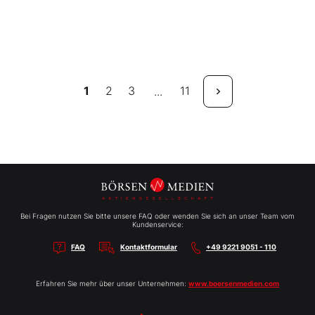
1
2
3
11
...
Bei Fragen nutzen Sie bitte unsere FAQ oder wenden Sie sich an unser Team vom
Kundenservice:
FAQ
Kontaktformular
+49 9221 9051 - 110
Erfahren Sie mehr über unser Unternehmen:
www.boersenmedien.com