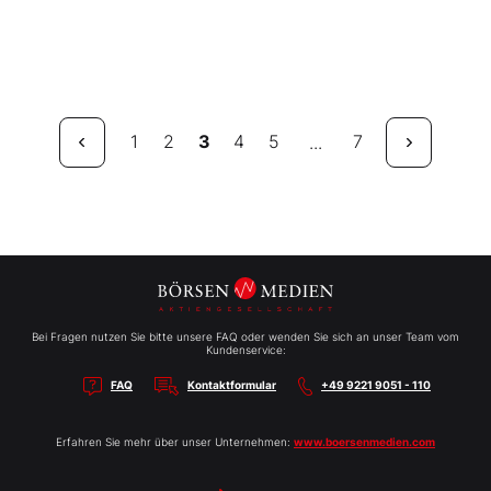
1
2
3
4
5
7
...
Bei Fragen nutzen Sie bitte unsere FAQ oder wenden Sie sich an unser Team vom
Kundenservice:
FAQ
Kontaktformular
+49 9221 9051 - 110
Erfahren Sie mehr über unser Unternehmen:
www.boersenmedien.com