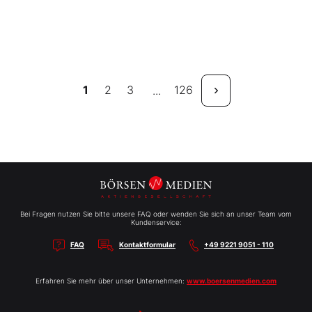
1
2
3
126
...
Bei Fragen nutzen Sie bitte unsere FAQ oder wenden Sie sich an unser Team vom
Kundenservice:
FAQ
Kontaktformular
+49 9221 9051 - 110
Erfahren Sie mehr über unser Unternehmen:
www.boersenmedien.com