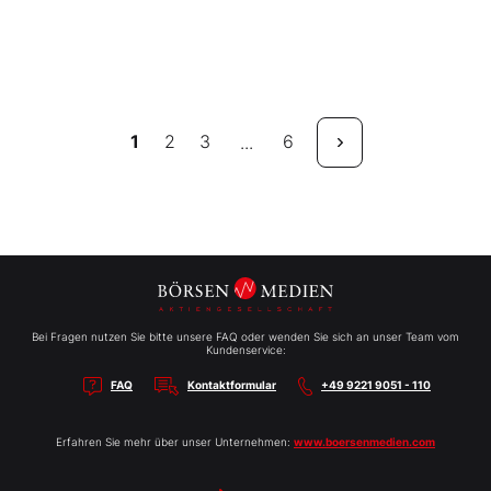
1
2
3
6
...
Bei Fragen nutzen Sie bitte unsere FAQ oder wenden Sie sich an unser Team vom
Kundenservice:
FAQ
Kontaktformular
+49 9221 9051 - 110
Erfahren Sie mehr über unser Unternehmen:
www.boersenmedien.com