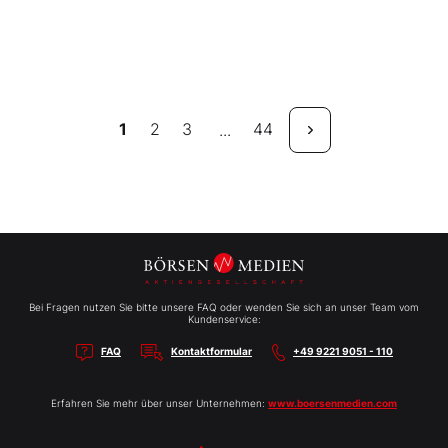
1
2
3
44
...
Bei Fragen nutzen Sie bitte unsere FAQ oder wenden Sie sich an unser Team vom
Kundenservice:
FAQ
Kontaktformular
+49 9221 9051 - 110
Erfahren Sie mehr über unser Unternehmen:
www.boersenmedien.com