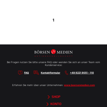
1
Bei Fragen nutzen Sie bitte unsere FAQ oder wenden Sie sich an unser Team vom
Kundenservice:
FAQ
Kontaktformular
+49 9221 9051 - 110
Erfahren Sie mehr über unser Unternehmen:
www.boersenmedien.com
SHOP
Aktien-Reports
HEBELTRADER
Merchandise
Börsenbriefe
Gutscheine
TradingDay
Newsletter
Magazine
Bücher
KONTO