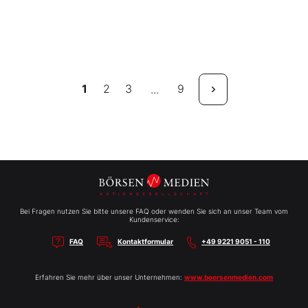
1
2
3
9
...
Bei Fragen nutzen Sie bitte unsere FAQ oder wenden Sie sich an unser Team vom
Kundenservice:
FAQ
Kontaktformular
+49 9221 9051 - 110
Erfahren Sie mehr über unser Unternehmen:
www.boersenmedien.com