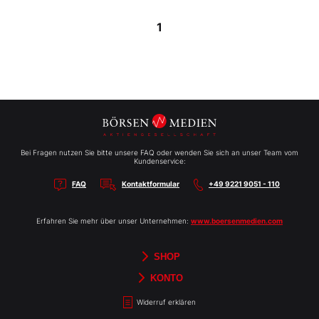
1
Bei Fragen nutzen Sie bitte unsere FAQ oder wenden Sie sich an unser Team vom
Kundenservice:
FAQ
Kontaktformular
+49 9221 9051 - 110
Erfahren Sie mehr über unser Unternehmen:
www.boersenmedien.com
SHOP
Aktien-Reports
HEBELTRADER
Merchandise
Börsenbriefe
Gutscheine
TradingDay
Newsletter
Magazine
Bücher
KONTO
Benachrichtigungen
Kontoinformationen
Passwort ändern
Abonnements
Abo kündigen
Rechnungen
Bibliothek
Widerruf erklären