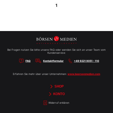
1
Bei Fragen nutzen Sie bitte unsere FAQ oder wenden Sie sich an unser Team vom
Kundenservice:
FAQ
Kontaktformular
+49 9221 9051 - 110
Erfahren Sie mehr über unser Unternehmen:
www.boersenmedien.com
SHOP
Aktien-Reports
HEBELTRADER
Merchandise
Börsenbriefe
Gutscheine
TradingDay
Newsletter
Magazine
Bücher
KONTO
Benachrichtigungen
Kontoinformationen
Passwort ändern
Abonnements
Abo kündigen
Rechnungen
Bibliothek
Widerruf erklären