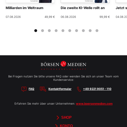
Milliarden im Weltraum
Die zweite KI-Welle rollt an
Jetzt 
07.08.2026
49,99 €
06.08.2026
99,99 €
04.08.2
Bei Fragen nutzen Sie bitte unsere FAQ oder wenden Sie sich an unser Team vom
Kundenservice:
FAQ
Kontaktformular
+49 9221 9051 - 110
Erfahren Sie mehr über unser Unternehmen:
www.boersenmedien.com
SHOP
Aktien-Reports
HEBELTRADER
Merchandise
Börsenbriefe
Gutscheine
TradingDay
Newsletter
Magazine
Bücher
KONTO