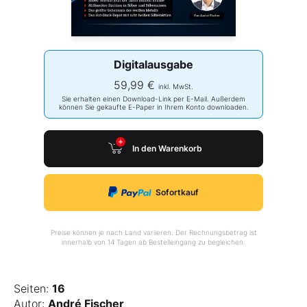
Digitalausgabe
59,99 €
inkl. MwSt.
Sie erhalten einen Download-Link per E-Mail. Außerdem
können Sie gekaufte E-Paper in Ihrem Konto downloaden.
In den Warenkorb
Sofortkauf
Preise können je nach Land variieren. Der Rechnungsbetrag ist
innerhalb von 14 Tagen ab Bestelleingang zu begleichen.
Seiten:
16
Autor:
André Fischer