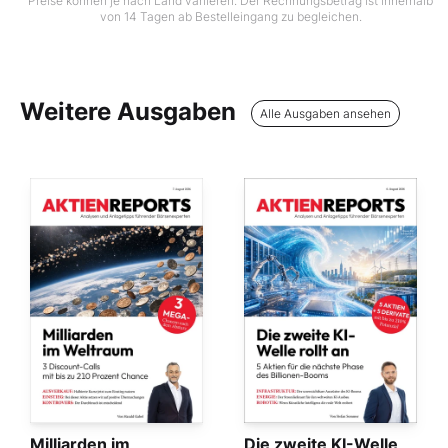
Preise können je nach Land variieren. Der Rechnungsbetrag ist innerhalb
von 14 Tagen ab Bestelleingang zu begleichen.
Weitere Ausgaben
Alle Ausgaben ansehen
Milliarden im
Die zweite KI-Welle