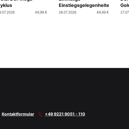
yklus
Einstiegsgelegenheiten
Gol
9.07.2026
49,99 €
28.07.2026
49,99 €
27.07
Kontaktformular
+49 9221 9051 - 110