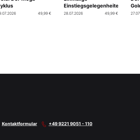
yklus
Einstiegsgelegenheiten
Gol
9.07.2026
49,99 €
28.07.2026
49,99 €
27.07
Kontaktformular
+49 9221 9051 - 110