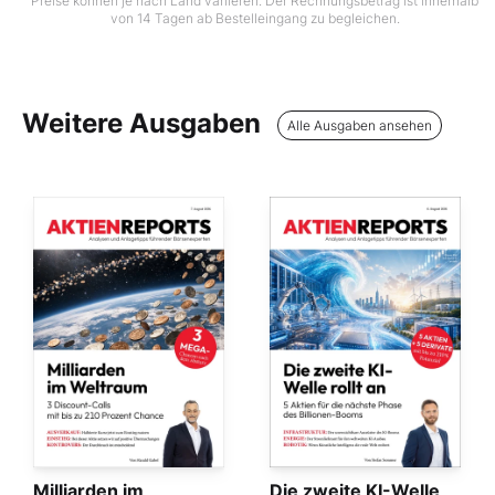
Preise können je nach Land variieren. Der Rechnungsbetrag ist innerhalb
von 14 Tagen ab Bestelleingang zu begleichen.
Weitere Ausgaben
Alle Ausgaben ansehen
Milliarden im
Die zweite KI-Welle