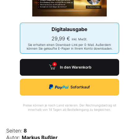
Digitalausgabe
29,99 €
inkl. MwSt.
Sie erhalten einen Download-Link per E-Mail. Außerdem
können Sie gekaufte E-Paper in Ihrem Konto downloaden.
In den Warenkorb
Sofortkauf
Preise können je nach Land variieren. Der Rechnungsbetrag ist
innerhalb von 14 Tagen ab Bestelleingang zu begleichen.
Seiten:
8
Autor:
Markus Bußler