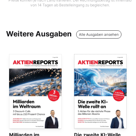
Preise können je nach Land variieren. Der Rechnungsbetrag ist innerhalb
von 14 Tagen ab Bestelleingang zu begleichen.
Weitere Ausgaben
Alle Ausgaben ansehen
Milliarden im
Die zweite KI-Welle