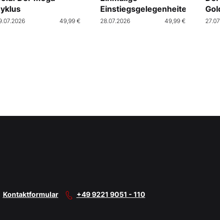
yklus
Einstiegsgelegenheiten
Gol
9.07.2026
49,99 €
28.07.2026
49,99 €
27.07
Kontaktformular
+49 9221 9051 - 110