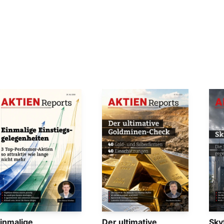
inmalige
Der ultimative
Sky