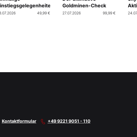
instiegsgelegenheiten
Goldminen-Check
Akt
Cra
8.07.2026
49,99 €
27.07.2026
99,99 €
24.0
Kontaktformular
+49 9221 9051 - 110