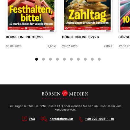
BÖRSE ONLINE 33/26
BÖRSE ONLINE 32/26
BÖRSE
05.08.2026
7,80 €
29.07.2026
7,80 €
22.07.2
Bei Fragen nutzen Sie bitte unsere FAQ oder wenden Sie sich an unser Team vom
Kundenservice:
FAQ
Kontaktformular
+49 9221 9051 - 110