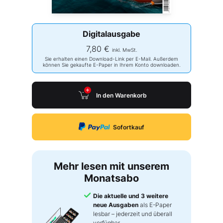
Digitalausgabe
7,80 €
inkl. MwSt.
Sie erhalten einen Download-Link per E-Mail. Außerdem
können Sie gekaufte E-Paper in Ihrem Konto downloaden.
In den Warenkorb
Sofortkauf
Mehr lesen mit unserem
Monatsabo
Die aktuelle und 3 weitere
neue Ausgaben
als E-Paper
lesbar – jederzeit und überall
verfügbar.