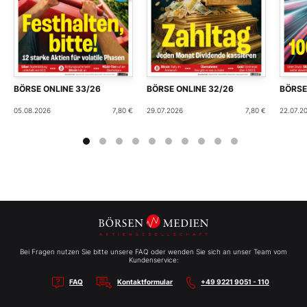
BÖRSE ONLINE 33/26
BÖRSE ONLINE 32/26
BÖRSE
05.08.2026
7,80 €
29.07.2026
7,80 €
22.07.2
Bei Fragen nutzen Sie bitte unsere FAQ oder wenden Sie sich an unser Team vom
Kundenservice:
FAQ
Kontaktformular
+49 9221 9051 - 110