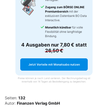
Zugang zum BÖRSE ONLINE
Premiumbereich
mit der
exklusiven Datenbank BO Data
Interactive.
Monatlich kündbar
für volle
Flexibilität ohne langfristige
Bindung.
4 Ausgaben nur
7,80 €
statt
26,50 €
Jetzt Vorteile mit Monatsabo nutzen
Preise können je nach Land variieren. Der Rechnungsbetrag ist
innerhalb von 14 Tagen ab Bestelleingang zu begleichen.
Seiten:
132
Autor:
Finanzen Verlag GmbH