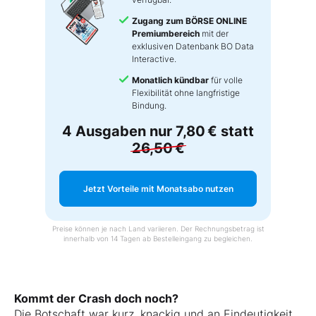
Zugang zum BÖRSE ONLINE
Premiumbereich
mit der
exklusiven Datenbank BO Data
Interactive.
Monatlich kündbar
für volle
Flexibilität ohne langfristige
Bindung.
4 Ausgaben nur
7,80 €
statt
26,50 €
Jetzt Vorteile mit Monatsabo nutzen
Preise können je nach Land variieren. Der Rechnungsbetrag ist
innerhalb von 14 Tagen ab Bestelleingang zu begleichen.
Kommt der Crash doch noch?
Die Botschaft war kurz, knackig und an Eindeutigkeit