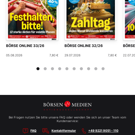
BÖRSE ONLINE 33/26
BÖRSE ONLINE 32/26
BÖRSE
05.08.2026
7,80 €
29.07.2026
7,80 €
22.07.2
Bei Fragen nutzen Sie bitte unsere FAQ oder wenden Sie sich an unser Team vom
Kundenservice:
FAQ
Kontaktformular
+49 9221 9051 - 110