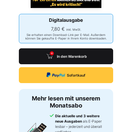
Digitalausgabe
7,80 €
inkl. MwSt.
Sie erhalten einen Download-Link per E-Mail. Außerdem
können Sie gekaufte E-Paper in Ihrem Konto downloaden.
In den Warenkorb
Sofortkauf
Mehr lesen mit unserem
Monatsabo
Die aktuelle und 3 weitere
neue Ausgaben
als E-Paper
lesbar – jederzeit und überall
verfügbar.