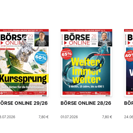
ÖRSE ONLINE 29/26
BÖRSE ONLINE 28/26
BÖR
8.07.2026
7,80 €
01.07.2026
7,80 €
24.0