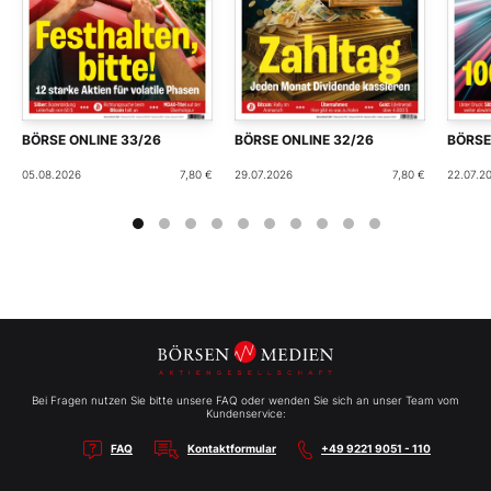
BÖRSE ONLINE 33/26
BÖRSE ONLINE 32/26
BÖRSE
05.08.2026
7,80 €
29.07.2026
7,80 €
22.07.2
Bei Fragen nutzen Sie bitte unsere FAQ oder wenden Sie sich an unser Team vom
Kundenservice:
FAQ
Kontaktformular
+49 9221 9051 - 110