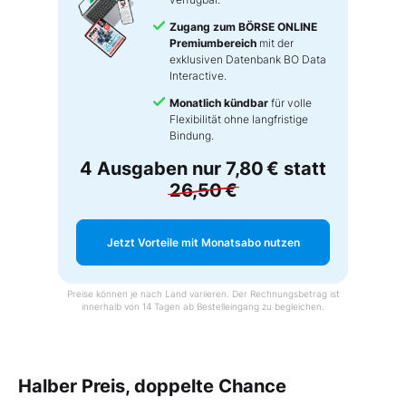
Zugang zum BÖRSE ONLINE
Premiumbereich
mit der
exklusiven Datenbank BO Data
Interactive.
Monatlich kündbar
für volle
Flexibilität ohne langfristige
Bindung.
4 Ausgaben nur
7,80 €
statt
26,50 €
Jetzt Vorteile mit Monatsabo nutzen
Preise können je nach Land variieren. Der Rechnungsbetrag ist
innerhalb von 14 Tagen ab Bestelleingang zu begleichen.
Halber Preis, doppelte Chance