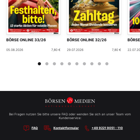
BÖRSE ONLINE 33/26
BÖRSE ONLINE 32/26
BÖRSE
05.08.2026
7,80 €
29.07.2026
7,80 €
22.07.2
Bei Fragen nutzen Sie bitte unsere FAQ oder wenden Sie sich an unser Team vom
Kundenservice:
FAQ
Kontaktformular
+49 9221 9051 - 110