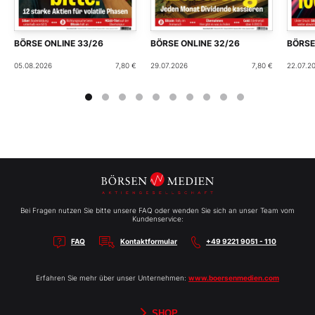
BÖRSE ONLINE 33/26
BÖRSE ONLINE 32/26
BÖRSE
05.08.2026
7,80 €
29.07.2026
7,80 €
22.07.2
Bei Fragen nutzen Sie bitte unsere FAQ oder wenden Sie sich an unser Team vom
Kundenservice:
FAQ
Kontaktformular
+49 9221 9051 - 110
Erfahren Sie mehr über unser Unternehmen:
www.boersenmedien.com
SHOP