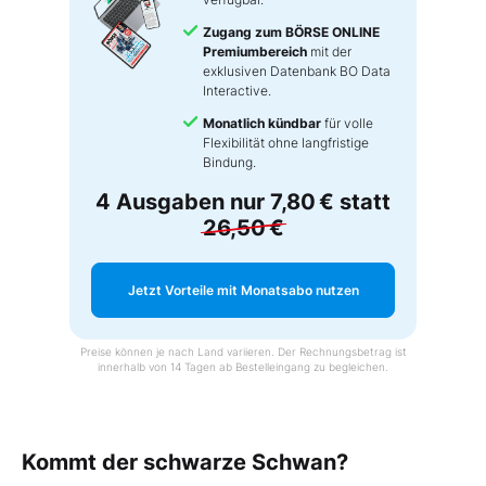
Zugang zum BÖRSE ONLINE
Premiumbereich
mit der
exklusiven Datenbank BO Data
Interactive.
Monatlich kündbar
für volle
Flexibilität ohne langfristige
Bindung.
4 Ausgaben nur
7,80 €
statt
26,50 €
Jetzt Vorteile mit Monatsabo nutzen
Preise können je nach Land variieren. Der Rechnungsbetrag ist
innerhalb von 14 Tagen ab Bestelleingang zu begleichen.
Kommt der schwarze Schwan?