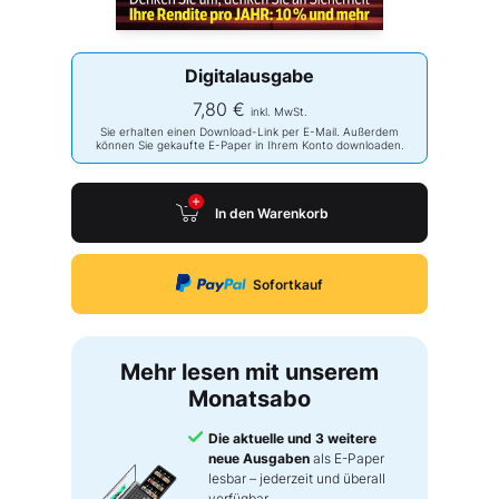
Digitalausgabe
7,80 €
inkl. MwSt.
Sie erhalten einen Download-Link per E-Mail. Außerdem
können Sie gekaufte E-Paper in Ihrem Konto downloaden.
In den Warenkorb
Sofortkauf
Mehr lesen mit unserem
Monatsabo
Die aktuelle und 3 weitere
neue Ausgaben
als E-Paper
lesbar – jederzeit und überall
verfügbar.