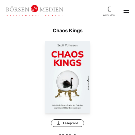
Anmelden
Chaos Kings
Leseprobe