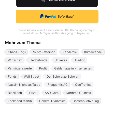
In den Warenkorb
Sofortkauf
Preise können je nach Land variieren. Der Rechnungsbetrag ist
innerhalb von 14 Tagen ab Bestelleingang zu begleichen.
Mehr zum Thema
Chaos Kings
Scott Patterson
Pandemie
Klimawandel
Wirtschaft
Hedgefonds
Universa
Trading
Vermögenswerte
Profit
Geldanlage in Krisenzeiten
Fonds
Wall Street
Der Schwarze Schwan
Nassim Nicholas Taleb
Frequentis AG
CeoTronics
BioNTech
Pfizer
AAR Corp
Northrop Grumma
Lockheed Martin
General Dynamics
Börsenbuchverlag