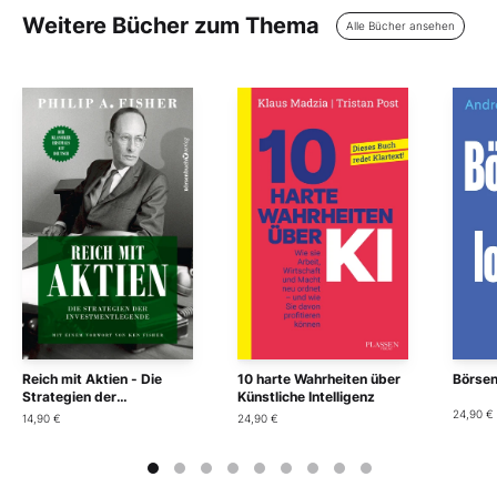
Weitere Bücher zum Thema
Alle Bücher ansehen
Reich mit Aktien - Die
10 harte Wahrheiten über
Börsen
Strategien der
Künstliche Intelligenz
Investmentlegende
24,90 €
14,90 €
24,90 €