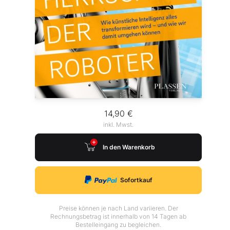
14,90 €
inkl. Mwst.
In den Warenkorb
Sofortkauf
Preise können je nach Land variieren. Der
Rechnungsbetrag ist innerhalb von 14 Tagen ab
Bestelleingang zu begleichen.