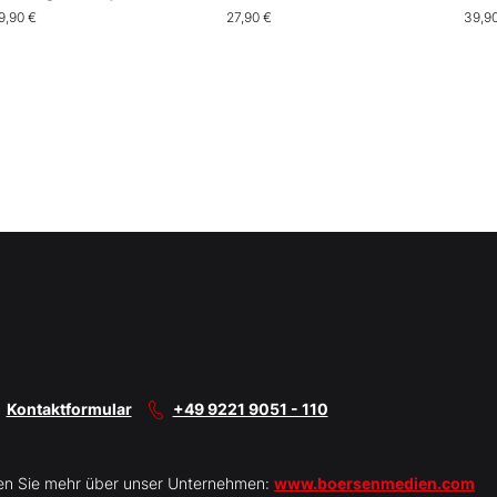
rading
Gen
9,90 €
27,90 €
39,9
Kontaktformular
+49 9221 9051 - 110
en Sie mehr über unser Unternehmen:
www.boersenmedien.com