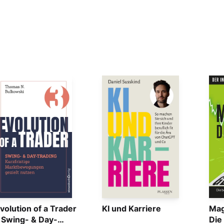
volution of a Trader
KI und Karriere
Mag
 Swing- & Day-
Die