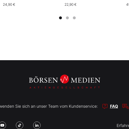
T
24,90 €
22,90 €
4
r wenden Sie sich an unser Team vom Kundenservice:
FAQ
Erfahr