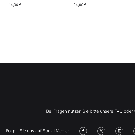
Investmentlegende
Intelligenz
14,90 €
24,90 €
Bei Fragen nutzen Sie bitte unsere FAQ ode
Folgen Sie uns auf Social Media: