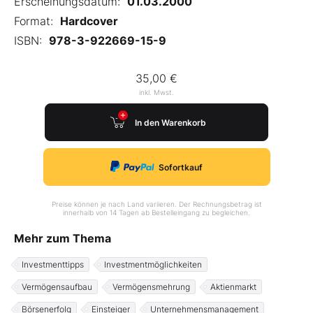
Erscheinungsdatum:
01.03.2000
Format:
Hardcover
ISBN:
978-3-922669-15-9
35,00 €
inkl. Mwst.
In den Warenkorb
Sofortkauf
Preise können je nach Land variieren. Der Rechnungsbetrag ist
innerhalb von 14 Tagen ab Bestelleingang zu begleichen.
Mehr zum Thema
Investmenttipps
Investmentmöglichkeiten
Vermögensaufbau
Vermögensmehrung
Aktienmarkt
Börsenerfolg
Einsteiger
Unternehmensmanagement