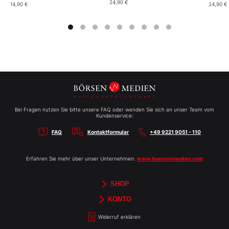
Investmentlegende
24,90 €
14,90 €
24,90 €
Bei Fragen nutzen Sie bitte unsere FAQ oder wenden Sie sich an unser Team vom
Kundenservice:
FAQ
Kontaktformular
+49 9221 9051 - 110
Erfahren Sie mehr über unser Unternehmen:
www.boersenmedien.com
SHOP
Aktien-Reports
HEBELTRADER
Merchandise
Börsenbriefe
Gutscheine
TradingDay
Newsletter
Magazine
Bücher
KONTO
Benachrichtigungen
Kontoinformationen
Passwort ändern
Abonnements
Abo kündigen
Rechnungen
Bibliothek
Widerruf erklären