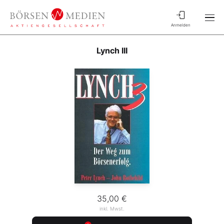
Anmelden
Lynch III
35,00 €
inkl. Mwst.