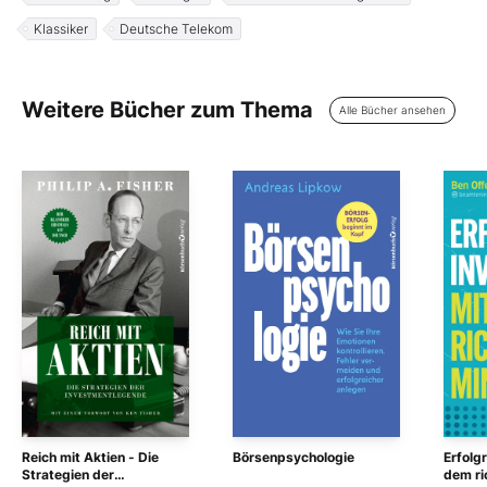
Klassiker
Deutsche Telekom
Weitere Bücher zum Thema
Alle Bücher ansehen
Reich mit Aktien - Die
Börsenpsychologie
Erfolgr
Strategien der
dem ri