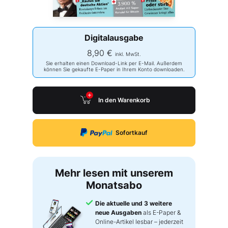
Digitalausgabe
8,90 €
inkl. MwSt.
Sie erhalten einen Download-Link per E-Mail. Außerdem
können Sie gekaufte E-Paper in Ihrem Konto downloaden.
In den Warenkorb
Sofortkauf
Mehr lesen mit unserem
Monatsabo
Die aktuelle und 3 weitere
neue Ausgaben
als E-Paper &
Online-Artikel lesbar – jederzeit