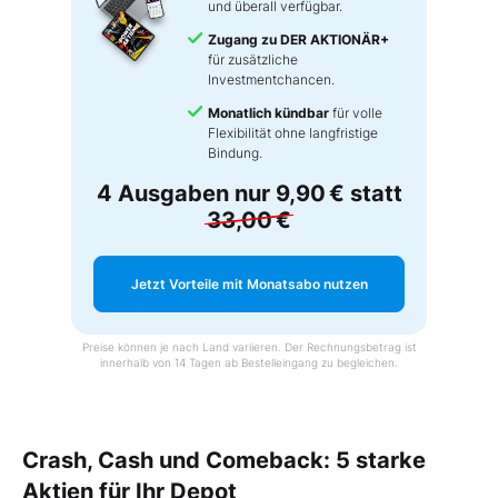
und überall verfügbar.
Zugang zu DER AKTIONÄR+
für zusätzliche
Investmentchancen.
Monatlich kündbar
für volle
Flexibilität ohne langfristige
Bindung.
4 Ausgaben nur
9,90 €
statt
33,00 €
Jetzt Vorteile mit Monatsabo nutzen
Preise können je nach Land variieren. Der Rechnungsbetrag ist
innerhalb von 14 Tagen ab Bestelleingang zu begleichen.
Crash, Cash und Comeback: 5 starke
Aktien für Ihr Depot