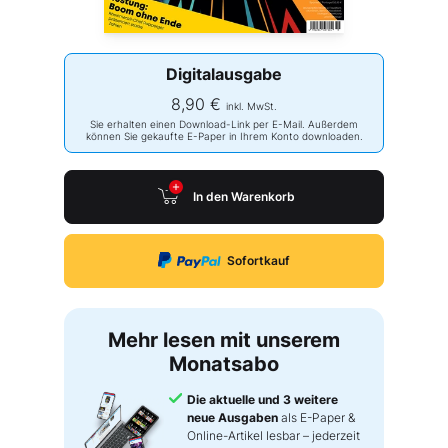
Digitalausgabe
8,90 €
inkl. MwSt.
Sie erhalten einen Download-Link per E-Mail. Außerdem
können Sie gekaufte E-Paper in Ihrem Konto downloaden.
In den Warenkorb
Sofortkauf
Mehr lesen mit unserem
Monatsabo
Die aktuelle und 3 weitere
neue Ausgaben
als E-Paper &
Online-Artikel lesbar – jederzeit