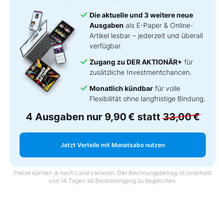
Die aktuelle und 3 weitere neue
Ausgaben
als E-Paper & Online-
Artikel lesbar – jederzeit und überall
verfügbar.
Zugang zu DER AKTIONÄR+
für
zusätzliche Investmentchancen.
Monatlich kündbar
für volle
Flexibilität ohne langfristige Bindung.
4 Ausgaben nur
9,90 €
statt
33,00 €
Jetzt Vorteile mit Monatsabo nutzen
Preise können je nach Land variieren. Der Rechnungsbetrag ist innerhalb
von 14 Tagen ab Bestelleingang zu begleichen.