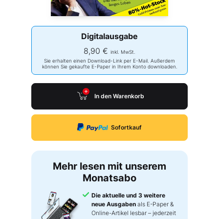
Digitalausgabe
8,90 €
inkl. MwSt.
Sie erhalten einen Download-Link per E-Mail. Außerdem
können Sie gekaufte E-Paper in Ihrem Konto downloaden.
In den Warenkorb
Sofortkauf
Mehr lesen mit unserem
Monatsabo
Die aktuelle und 3 weitere
neue Ausgaben
als E-Paper &
Online-Artikel lesbar – jederzeit